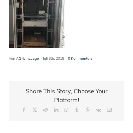
Von
AG-Umzuege
|
Juli 8th, 2018
|
0 Kommentare
Share This Story, Choose Your
Platform!
Facebook
X
Reddit
LinkedIn
WhatsApp
Tumblr
Pinterest
Vk
E-
Mail